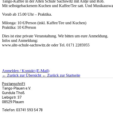
Tango-Kaffee in der Alten Schule Sachswitz mit Antje und Rob.
Mit selbstgebackenem Kuchen und Kaffee/Tee satt. Und Musikauswa
Vorab ab 15.00 Uhr – Praktika.
Milonga: 10 €/Person (inkl. Kaffee/Tee und Kuchen)
Praktika: 10 €/Person
Dies ist eine private Veranstaltung. Wir bitten um eure Anmeldung.
Infos und Anmeldung:
www.alte-schule-sachswitz.de oder Tel. 0171 2285955
Anmelden / Kontakt (E-Mail)
← Zurück zur Übersicht
← Zurück zur Startseite
Postanschrift
:
Tango-Plauen e.V.
Gundula Thoß
Liebigstr. 37
08529 Plauen
Telefon: 03741 593 54 78