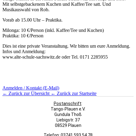
Mit selbstgebackenem Kuchen und Kaffee/Tee satt. Und
Musikauswahl von Rob.
Vorab ab 15.00 Uhr – Praktika.
Milonga: 10 €/Person (inkl. Kaffee/Tee und Kuchen)
Praktika: 10 €/Person
Dies ist eine private Veranstaltung. Wir bitten um eure Anmeldung.
Infos und Anmeldung:
www.alte-schule-sachswitz.de oder Tel. 0171 2285955
Anmelden / Kontakt (E-Mail)
← Zurück zur Übersicht
← Zurück zur Startseite
Postanschrift
:
Tango-Plauen e.V.
Gundula Thoß
Liebigstr. 37
08529 Plauen
Telefon: 03741 593 54 78