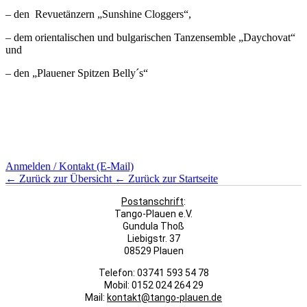
– den Revuetänzern „Sunshine Cloggers“,
– dem orientalischen und bulgarischen Tanzensemble „Daychovat“
und
– den „Plauener Spitzen Belly´s“
Anmelden / Kontakt (E-Mail)
← Zurück zur Übersicht
← Zurück zur Startseite
Postanschrift
:
Tango-Plauen e.V.
Gundula Thoß
Liebigstr. 37
08529 Plauen
Telefon: 03741 593 54 78
Mobil: 0152 024 264 29
Mail:
kontakt@tango-plauen.de